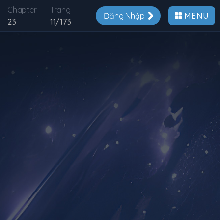
Chapter
Trang
Đăng Nhập
MENU
23
11
/
173