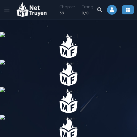
Chapter
Trang
39
8
/
8