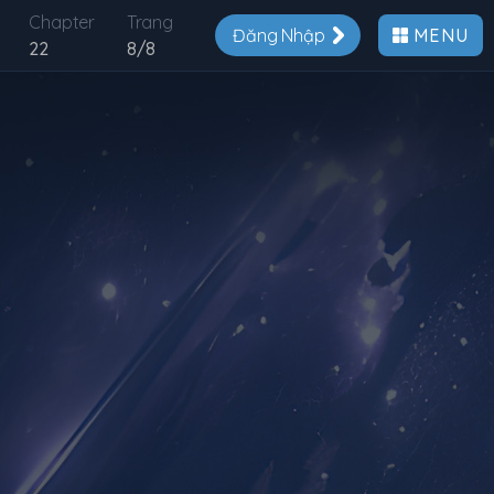
Chapter
Trang
Đăng Nhập
MENU
22
8
/
8