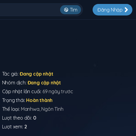
Tìm
Đăng Nhập
Tác giả:
Đang cập nhật
Nhóm dịch:
Đang cập nhật
Cập nhật lần cuối:
69 ngày trước
Trạng thái:
Hoàn thành
Thể loại:
Manhwa
,
Ngôn Tình
Lượt theo dõi:
0
Lượt xem:
2