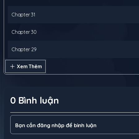
Chapter
31
Chapter
30
Chapter
29
Xem Thêm
Chapter
28
Chapter
27
0
Bình luận
Chapter
26
Chapter
25
Bạn cần đăng nhập để bình luận
Chapter
24