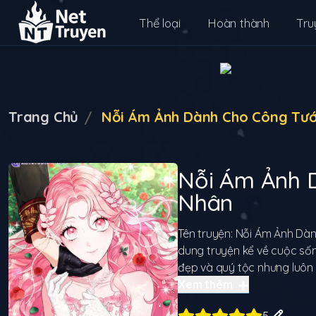
Thể loại
Hoàn thành
Tru
Trang Chủ
Nỗi Ám Ảnh Dành Cho Công Tư
Nỗi Ám Ảnh
Nhân
Tên truyện: Nỗi Ám Ảnh Dà
dung truyện kể về cuộc sốn
đẹp và quý tộc nhưng luôn 
trải qua những bi kịch mà k
Xem thêm
mọi người xung quanh. Một 