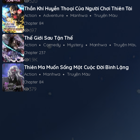
520
Thần Khí Huyền Thoại Của Người Chơi Thiên Tài
Action
Adventure
Manhwa
Truyện Màu
Chapter
84
697
Thế Giới Sau Tận Thế
Action
Comedy
Mystery
Manhwa
Truyện Màu
Chapter
237
1.9K
Thiên Ma Muốn Sống Một Cuộc Đời Bình Lặng
Action
Manhwa
Truyện Màu
Chapter
84
379