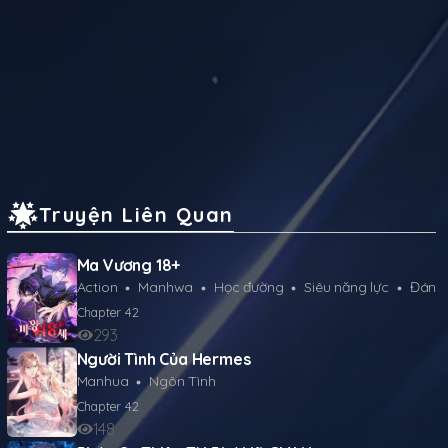
Truyện Liên Quan
Ma Vương 18+
Action
Manhwa
Học đường
Siêu năng lực
Đánh
Chapter
42
293
Người Tình Của Hermes
Manhua
Ngôn Tình
Chapter
42
148