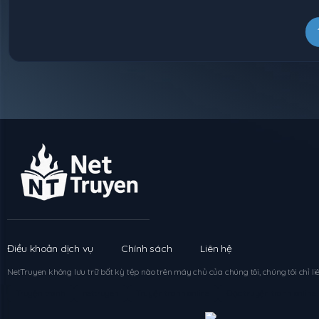
Chapter
23
Chapter
22
Chapter
21
Chapter
20
Chapter
19
Chapter
18
Điều khoản dịch vụ
Chính sách
Liên hệ
Chapter
17
NetTruyen
không lưu trữ bất kỳ tệp nào trên máy chủ của chúng tôi, chúng tôi chỉ liê
Truyện tranh
nettruyen
Truyện tranh online
Đọc truyện tranh online
Chapter
16