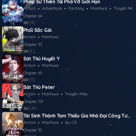
Pháp Sư Thiên Tài Phá Vỡ Giới Hạn
Action
Adventure
Fantasy
Manhwa
Truyện Mà
Chapter
64
1.1K
Phối Sắc Giả
Action
Manhwa
Chapter
33
512
Sát Thủ Huyết Y
Action
Manhwa
Chapter
63
170
Sát Thủ Peter
Action
Manhwa
Truyện Màu
Chapter
133
2.4K
Tái Sinh Thành Tam Thiếu Gia Nhà Đại Công Tước
Action
Manhwa
âu Cổ
Chapter
35