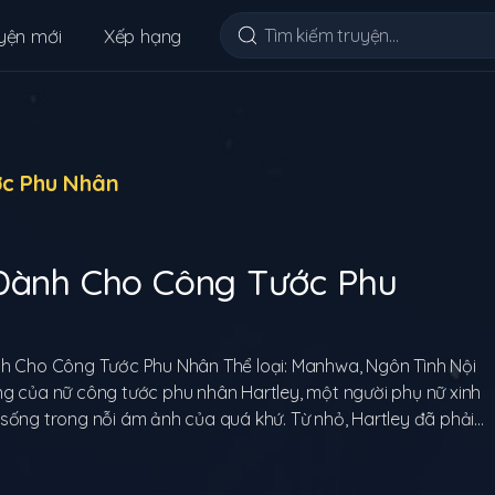
yện mới
Xếp hạng
ớc Phu Nhân
 Dành Cho Công Tước Phu
nh Cho Công Tước Phu Nhân Thể loại: Manhwa, Ngôn Tình Nội
g của nữ công tước phu nhân Hartley, một người phụ nữ xinh
sống trong nỗi ám ảnh của quá khứ. Từ nhỏ, Hartley đã phải
hông thể nào quên, khiến cô trở nên lạnh lùng và xa cách với
ngày nọ, Hartley gặp gỡ với công tước Sebastian, một người