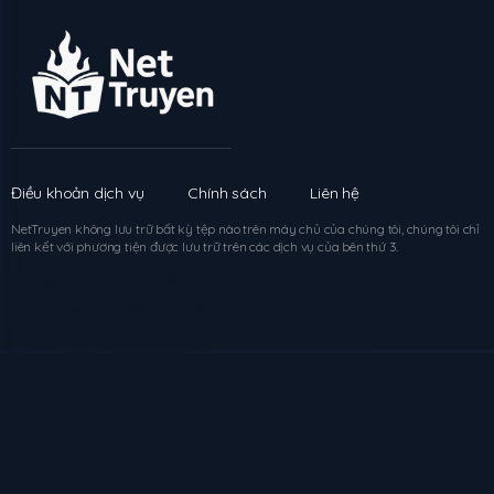
Chapter
9
272 ngày trước
Chapter
8
272 ngày trước
Chapter
7
272 ngày trước
Điều khoản dịch vụ
Chính sách
Liên hệ
NetTruyen
không lưu trữ bất kỳ tệp nào trên máy chủ của chúng tôi, chúng tôi chỉ
Chapter
6
272 ngày trước
liên kết với phương tiện được lưu trữ trên các dịch vụ của bên thứ 3.
Truyện tranh
nettruyen
Truyện tranh online
Chapter
5
272 ngày trước
Đọc truyện tranh online
go88
Chapter
4
272 ngày trước
Chapter
3
272 ngày trước
Chapter
2
272 ngày trước