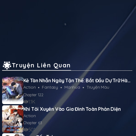
Truyện Liên Quan
Kẻ Tàn Nhẫn Ngày Tận Thế: Bắt Đầu Dự Trữ Hàng Tỷ Tấn Vật Tư
Action
Fantasy
Manhua
Truyện Màu
Chapter
122
1.1K
Khi Tôi Xuyên Vào Gia Đình Toàn Phản Diện
Action
Chapter
63
501