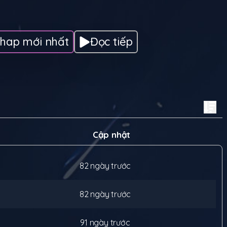
tâm trở thành người mạnh nhất trong thế giới mới này.
 động, phiêu lưu và chuyển sinh, mang đến cho độc giả
h, những trải nghiệm phi thường và những bí ẩn sẽ được hé lộ
của Võ Đại Lang. Mọi người sẽ được chứng kiến sức mạnh phi
hap mới nhất
Đọc tiếp
ng cảm của Lang qua từng trang truyện, hứa hẹn một cốt
Cập nhật
82 ngày trước
82 ngày trước
91 ngày trước