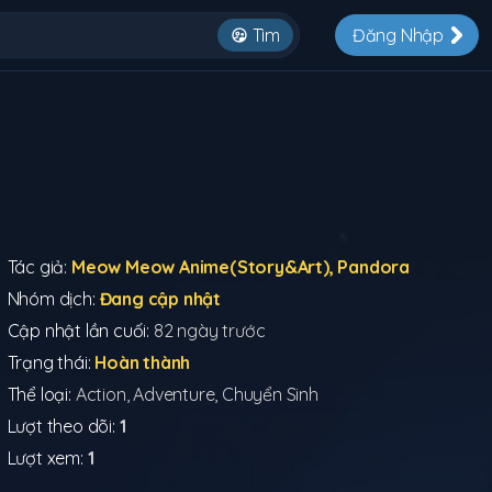
Tìm
Đăng Nhập
Tác giả:
Meow Meow Anime(Story&Art), Pandora
Nhóm dịch:
Đang cập nhật
Cập nhật lần cuối:
82 ngày trước
Trạng thái:
Hoàn thành
Thể loại:
Action
,
Adventure
,
Chuyển Sinh
Lượt theo dõi:
1
Lượt xem:
1