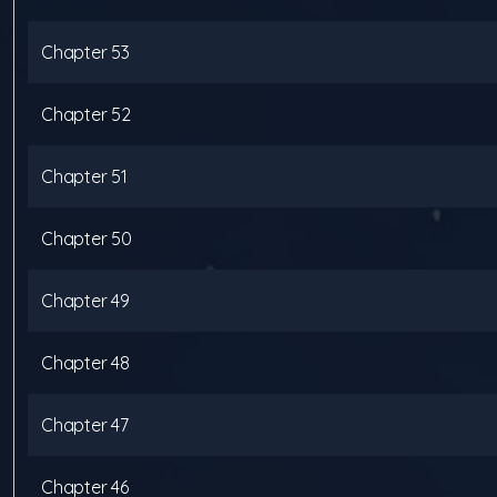
Chapter
53
Chapter
52
Chapter
51
Chapter
50
Chapter
49
Chapter
48
Chapter
47
Chapter
46