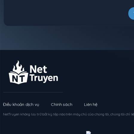
Chapter
37
Chapter
36
Chapter
35
Chapter
34
Chapter
33
Chapter
32
Điều khoản dịch vụ
Chính sách
Liên hệ
Chapter
31
NetTruyen
không lưu trữ bất kỳ tệp nào trên máy chủ của chúng tôi, chúng tôi chỉ liê
Truyện tranh
nettruyen
Truyện tranh online
Đọc truyện tranh online
Chapter
30