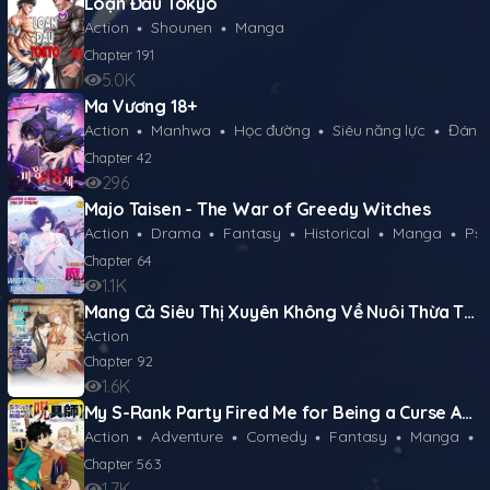
Loạn Đấu Tokyo
Action
Shounen
Manga
Chapter
191
5.0K
Ma Vương 18+
Action
Manhwa
Học đường
Siêu năng lực
Đánh
Chapter
42
296
Majo Taisen - The War of Greedy Witches
Action
Drama
Fantasy
Historical
Manga
Psychol
Chapter
64
1.1K
Mang Cả Siêu Thị Xuyên Không Về Nuôi Thừa Tướng
Action
Chapter
92
1.6K
My S-Rank Party Fired Me for Being a Curse Artificer ~ I Can Only Make “Cursed Items”, but They're Artifact Class!
Action
Adventure
Comedy
Fantasy
Manga
Ro
Chapter
56.3
1.7K