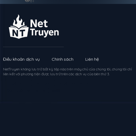
81
Điều khoản dịch vụ
Chính sách
Liên hệ
NetTruyen
không lưu trữ bất kỳ tệp nào trên máy chủ của chúng tôi, chúng tôi chỉ
liên kết với phương tiện được lưu trữ trên các dịch vụ của bên thứ 3.
Truyện tranh
nettruyen
Truyện tranh online
Đọc truyện tranh online
go88