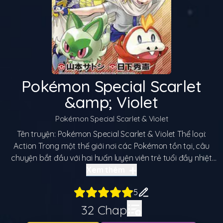
Pokémon Special Scarlet
&amp; Violet
Pokémon Special Scarlet & Violet
Tên truyện: Pokémon Special Scarlet & Violet Thể loại:
Action Trong một thế giới nơi các Pokémon tồn tại, câu
chuyện bắt đầu với hai huấn luyện viên trẻ tuổi đầy nhiệt
huyết là Scarlet và Violet. Hai người bạn thân từ thuở nhỏ
Xem thêm
luôn dành trọn tình yêu và sự quan tâm đặc biệt cho các
5
Pokemon của mình. Scarlet sở hữu một Pikachu vô cùng
nhanh nhẹn và mạnh mẽ, luôn là nguồn động viên lớn lao
32
Chap
cho cô vượt qua mọi thử thách. Trong khi đó, Violet là người