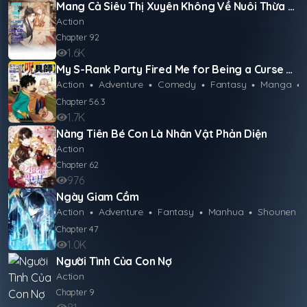
Mang Cả Siêu Thị Xuyên Không Về Nuôi Thừa Tướng
Chapter
1
263 ngày trước
Action
Chapter
92
1.6K
My S-Rank Party Fired Me for Being a Curse Artificer ~ I Can Only Make “Cursed Items”, but They're Artifact Class!
Action
Adventure
Comedy
Fantasy
Manga
Chapter
56.3
1.7K
Nàng Tiên Bé Con Là Nhân Vật Phản Diện
Action
Chapter
62
976
Ngày Giam Cầm
Action
Adventure
Fantasy
Manhua
Shounen
Chapter
47
1.0K
Người Tình Của Con Nợ
Action
Chapter
9