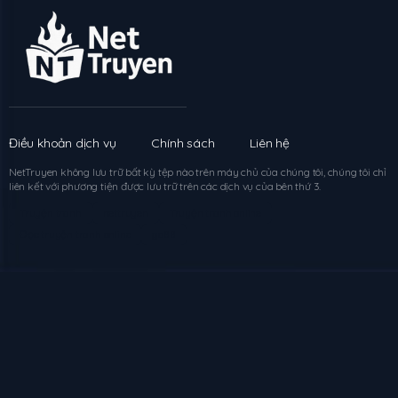
Chapter
205
411 ngày trước
Chapter
204
500 ngày trước
Chapter
203
502 ngày trước
Điều khoản dịch vụ
Chính sách
Liên hệ
NetTruyen
không lưu trữ bất kỳ tệp nào trên máy chủ của chúng tôi, chúng tôi chỉ
Chapter
202
517 ngày trước
liên kết với phương tiện được lưu trữ trên các dịch vụ của bên thứ 3.
Truyện tranh
nettruyen
Truyện tranh online
Chapter
201
517 ngày trước
Đọc truyện tranh online
go88
Chapter
200
517 ngày trước
Chapter
199
545 ngày trước
Chapter
198
545 ngày trước